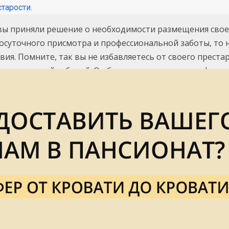
старости.
вы приняли решение о необходимости размещения свое
осуточного присмотра и профессиональной заботы, то 
вия. Помните, так вы не избавляетесь от своего преста
ссиональной заботой. Он будет находиться в комфортны
никами среди прочих пациентов.
Не знаете как обеспечить качест
Мы пом
8 (958) 1
8 (903) 3
В сети пансионатов «ДоброДом» мы г
Осуществляем транспор
Бесплатные з