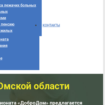
ка лежачих больных
ьных
ыми
а пенсию
КОНТАКТЫ
ожилых
оната
ания
ие
 Омской области
нсионата «ДоброДом» предлагается