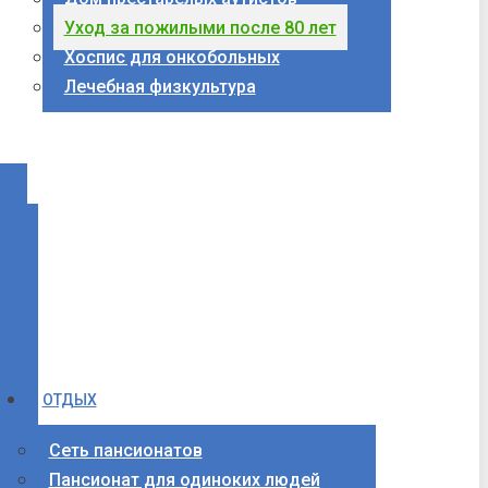
Уход за пожилыми после 80 лет
Хоспис для онкобольных
Лечебная физкультура
ОТДЫХ
Сеть пансионатов
Пансионат для одиноких людей