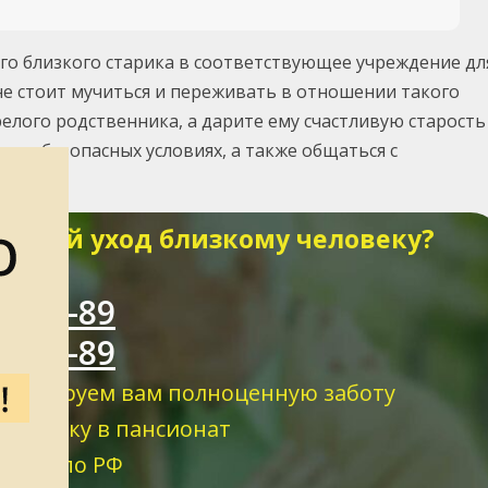
го близкого старика в соответствующее учреждение дл
не стоит мучиться и переживать в отношении такого
релого родственника, а дарите ему счастливую старость
х и безопасных условиях, а также общаться с
венный уход близкому человеку?
ожем!
11-89-89
12-06-89
арантируем вам полноценную заботу
тировку в пансионат
вонки по РФ