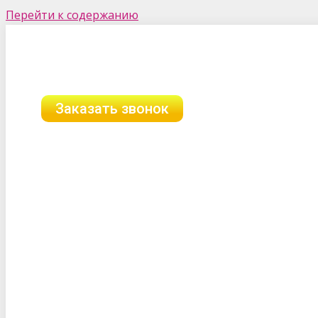
Перейти к содержанию
г. Омск, ул. Орджоникидзе, 48
8 (958) 111-89-89
8 (903) 312-06-89
Заказать звонок