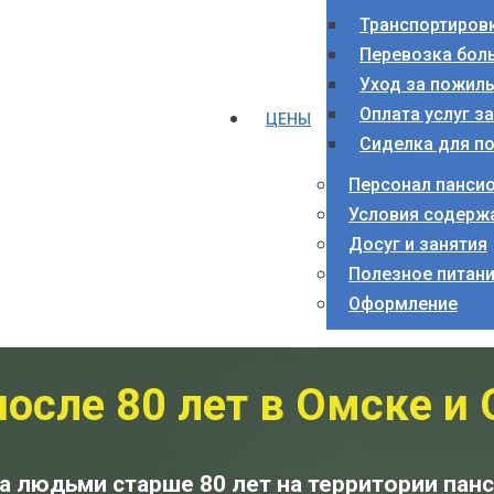
Транспортиров
Перевозка бол
Уход за пожил
Оплата услуг з
ЦЕНЫ
Сиделка для п
Персонал панси
Условия содерж
Досуг и занятия
Полезное питан
Оформление
осле 80 лет в Омске и
за людьми старше 80 лет на территории па