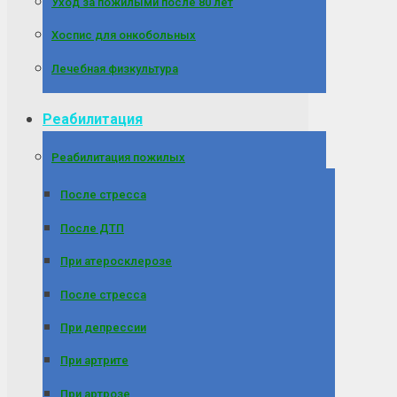
Уход за пожилыми после 80 лет
Хоспис для онкобольных
Лечебная физкультура
Реабилитация
Реабилитация пожилых
После стресса
После ДТП
При атеросклерозе
После стресса
При депрессии
При артрите
При артрозе