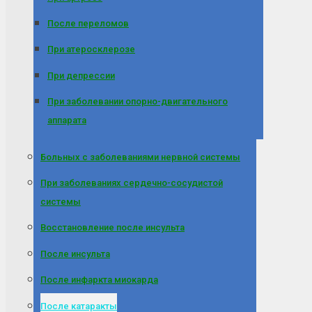
После переломов
При атеросклерозе
При депрессии
При заболевании опорно-двигательного
аппарата
Больных с заболеваниями нервной системы
При заболеваниях сердечно-сосудистой
системы
Восстановление после инсульта
После инсульта
После инфаркта миокарда
После катаракты