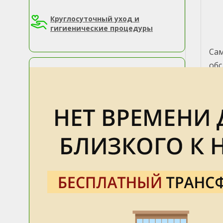
Круглосуточный уход и
гигиенические процедуры
Сам
об
Для
пси
Леж
ст
В 