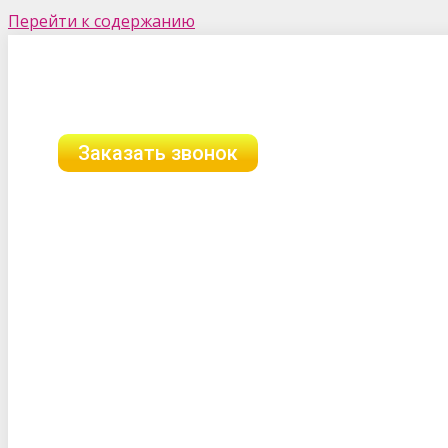
Перейти к содержанию
г. Исилькуль, ул. Мичурина, 64
8 (958) 111-89-89
8 (903) 312-06-89
Заказать звонок