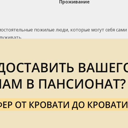
Проживание
остоятельные пожилые люди, которые могут себя сами
служивать
 самостоятельно передвигающихся людей с деменцией
хиатрическими заболеваниями
ачие подопечные после переломов,инсультов, а также
адиями деменцией
стоимость входит