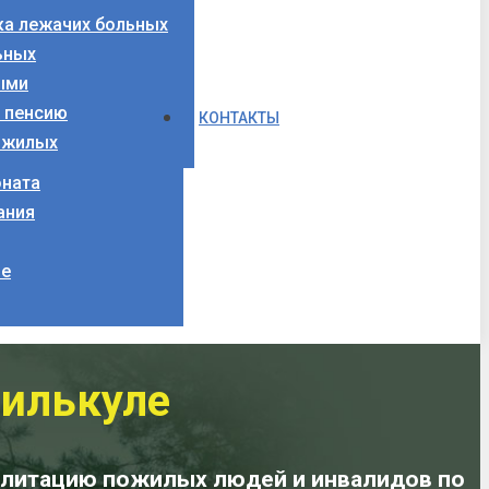
ка лежачих больных
ьных
ыми
а пенсию
КОНТАКТЫ
ожилых
оната
ания
ие
силькуле
илитацию пожилых людей и инвалидов по