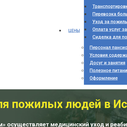
Транспортиров
Перевозка бол
Уход за пожил
Оплата услуг з
ЦЕНЫ
Сиделка для п
Персонал панси
Условия содерж
Досуг и занятия
Полезное питан
Оформление
ля пожилых людей в И
м» осуществляет медицинский уход и реаб