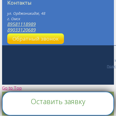
Контакты
ул. Орджоникидзе, 48
г. Омск
89581118989
89033120689
Обратный звонок
Поли
Go to Top
Оставить заявку