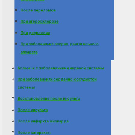
После переломов
При атеросклерозе
При депрессии
При заболевании опорно-двигательного
аппарата
Больных с заболеваниями нервной системы
При заболеваниях сердечно-сосудистой
системы
Восстановление после инсульта
После инсульта
После инфаркта миокарда
После катаракты