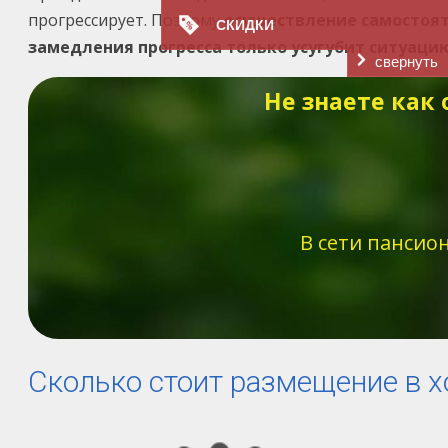
прогрессирует. Поэтому
осуществление самостоят
СКИДКИ
замедления прогресса только усугубит ситуаци
свернуть
Не знаете как
В сети пансио
Сколько стоит размещение в 