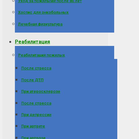
Уход за пожилыми после 80 лет
Хоспис для онкобольных
Лечебная физкультура
Реабилитация
Реабилитация пожилых
После стресса
После ДТП
При атеросклерозе
После стресса
При депрессии
При артрите
При артрозе