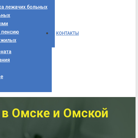
ка лежачих больных
ьных
ыми
а пенсию
КОНТАКТЫ
ожилых
оната
ания
ие
в Омске и Омской