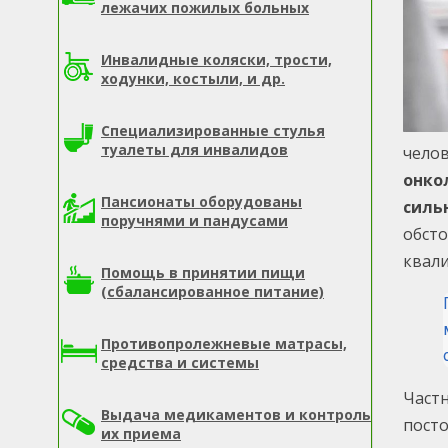
лежачих пожилых больных
Инвалидные коляски, трости,
ходунки, костыли, и др.
Специализированные стулья
туалеты для инвалидов
челов
онко
Пансионаты оборудованы
силь
поручнями и пандусами
обсто
квал
Помощь в принятии пищи
(сбалансированное питание)
Противопролежневые матрасы,
средства и системы
Частн
Выдача медикаментов и контроль
пост
их приема