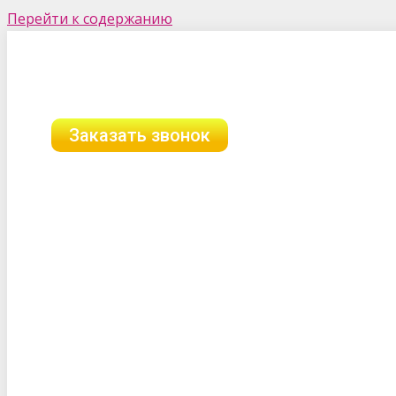
Перейти к содержанию
г. Омск, ул. Орджоникидзе, 48
8 (958) 111-89-89
8 (903) 312-06-89
Заказать звонок