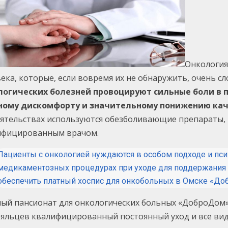
Онкология
ека, которые, если вовремя их не обнаружить, очень 
логических болезней провоцируют сильные боли в п
ному дискомфорту и значительному понижению кач
ятельствах используются обезболивающие препараты,
ифицированным врачом.
Пациенты с онкологией нуждаются в особом подходе и пси
медикаментозных процедурах при уходе для поддержания 
обеспечить платный хоспис для онкобольных в Омске «До
ый пансионат для онкологических больных «ДоброДом» 
ояльцев квалифицированный постоянный уход и все ви