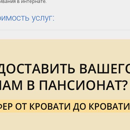
вания в интернате.
имость услуг:
Проживание
остоятельные пожилые люди, которые могут себя сами
служивать
 самостоятельно передвигающихся людей с деменцией
хиатрическими заболеваниями
ачие подопечные после переломов,инсультов, а также