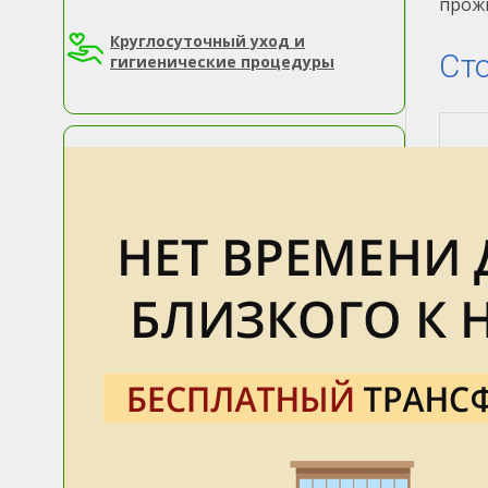
прожи
Круглосуточный уход и
Сто
гигиенические процедуры
Сам
об
Для
пси
Леж