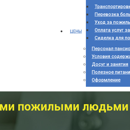
Транспортиров
Перевозка бол
Уход за пожил
Оплата услуг з
ЦЕНЫ
Сиделка для п
Персонал панси
Условия содерж
Досуг и занятия
Полезное питан
Оформление
ыми пожилыми людьми 